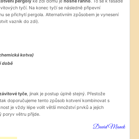
otvení pergoly
ke zdi domu je
nosné ráhno
. To se k fasádě
itových tyčí. Na konec tyčí se následně připevní
u se přichytí pergola. Alternativním způsobem je vynesení
tvit vazník do zdi).
 chemická kotva)
í době
závitové tyče
, jinak je postup úplně stejný. Přestože
tak doporučujeme tento způsob kotvení kombinovat s
st je vždy lépe volit větší množství prvků a jejich
ý poryv větru přijde.
David Manek