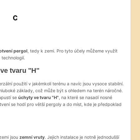
otvení pergol
, tedy k zemi. Pro tyto účely můžeme využít
 technologií.
ve tvaru "H"
zální použití v jakémkoli terénu a navíc jsou vysoce stabilní.
 hluboké základy, což může být s ohledem na terén náročné.
apustí se
úchyty ve tvaru "H"
, na které se nasadí nosné
vení se hodí pro větší pergoly a do míst, kde je předpoklad
zemi jsou
zemní vruty
. Jejich instalace je notně jednodušší