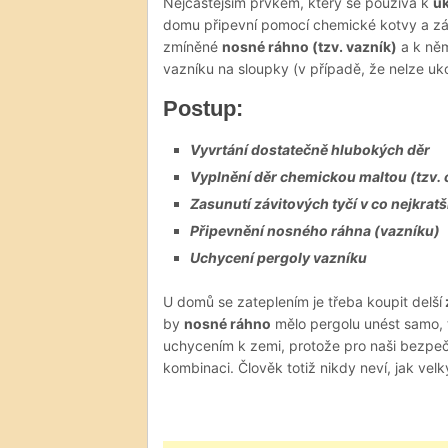
Nejčastějším prvkem, který se používá k
uk
domu připevní pomocí chemické kotvy a záv
zmíněné
nosné ráhno (tzv. vazník)
a k něm
vazníku na sloupky (v případě, že nelze uko
Postup:
Vyvrtání dostatečně hlubokých děr
Vyplnění děr chemickou maltou (tzv.
Zasunutí závitových tyčí v co nejkratš
Připevnění nosného ráhna (vazníku)
Uchycení pergoly vazníku
U domů se zateplením je třeba koupit delší
by
nosné ráhno
mělo pergolu unést samo, 
uchycením k zemi, protože pro naši bezpečno
kombinaci. Člověk totiž nikdy neví, jak velk