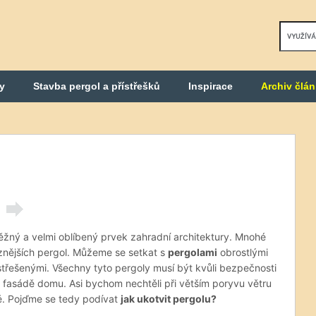
y
Stavba pergol a přístřešků
Inspirace
Archiv člá
žný a velmi oblíbený prvek zahradní architektury. Mnohé
znějších pergol. Můžeme se setkat s
pergolami
obrostlými
střešenými. Všechny tyto pergoly musí být kvůli bezpečnosti
asádě domu. Asi bychom nechtěli při větším poryvu větru
dě. Pojďme se tedy podívat
jak ukotvit pergolu?