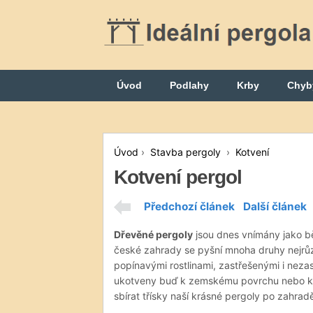
Úvod
Podlahy
Krby
Chyb
Úvod
›
Stavba pergoly
›
Kotvení
Kotvení pergol
Předchozí článek
Další článek
Dřevěné pergoly
jsou dnes vnímány jako bě
české zahrady se pyšní mnoha druhy nejrů
popínavými rostlinami, zastřešenými i neza
ukotveny buď k zemskému povrchu nebo k f
sbírat třísky naší krásné pergoly po zahra