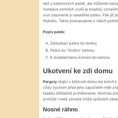
než u betonových patek, ale můžeme narazit
Instalace zemních vrutů je snadná, označíme
vrut zasuneme a nasadíme patku. Pak již j
hluboko. Takto postupujeme u všech potře
Popis patek:
Zatloukací patka do terénu
Patka do "živého" betonu
K dodatečnému kotvení do betonu
Ukotvení ke zdi domu
Pergoly
stojící v blízkosti domu lze kotvit
vždy bychom před jeho započetím měli zná
fasádu důkladně prohlédneme. Kontrolu plo
protože i malá závada může způsobit zása
Nosné ráhno