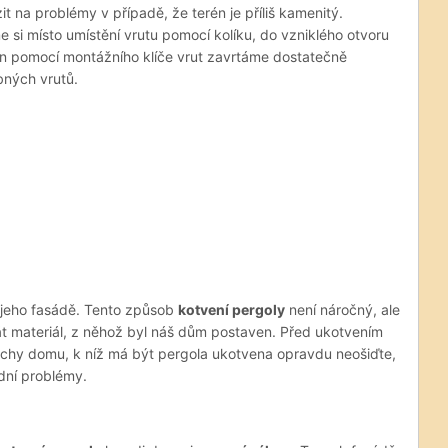
 na problémy v případě, že terén je příliš kamenitý.
 si místo umístění vrutu pomocí kolíku, do vzniklého otvoru
en pomocí montážního klíče vrut zavrtáme dostatečně
bných vrutů.
 k jeho fasádě. Tento způsob
kotvení pergoly
není náročný, ale
t materiál, z něhož byl náš dům postaven. Před ukotvením
chy domu, k níž má být pergola ukotvena opravdu neošiďte,
dní problémy.