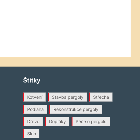
Štítky
Kotvení
Stavba pergoly
Střecha
Podlaha
Rekonstrukce pergoly
Dřevo
Doplňky
Péče o pergolu
Sklo